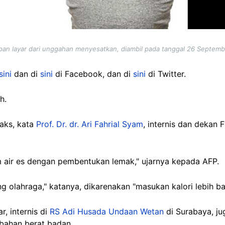
an layar dari unggahan menyesatkan, diambil pada tanggal 26 Septem
sini
dan di
sini
di Facebook, dan di
sini
di Twitter.
h.
aks, kata
Prof. Dr. dr. Ari Fahrial Syam
, internis dan dekan 
air es dengan pembentukan lemak," ujarnya kepada AFP.
olahraga," katanya, dikarenakan "masukan kalori lebih ba
r, internis di
RS Adi Husada Undaan Wetan
di Surabaya, j
bahan berat badan.