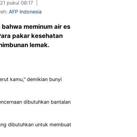
21 pukul 08:17
leh:
AFP Indonesia
n bahwa meminum air es
Para pakar kesehatan
enimbunan lemak.
rut kamu," demikian bunyi
encernaan dibutuhkan bantalan
ang dibutuhkan untuk membuat