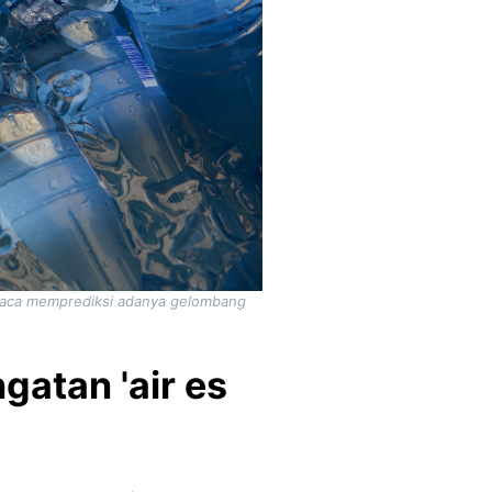
 cuaca memprediksi adanya gelombang
atan 'air es