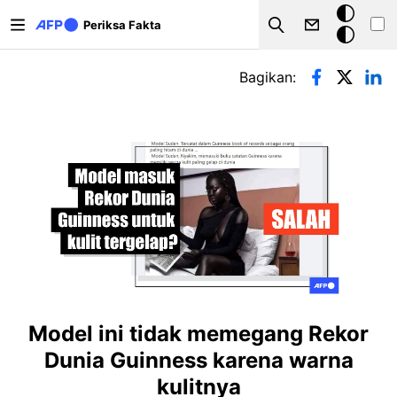
Lompat ke isi utama
Mode
Periksa Fakta
Search
gelap
Tab primer
Bagikan:
Model ini tidak memegang Rekor
Dunia Guinness karena warna
kulitnya