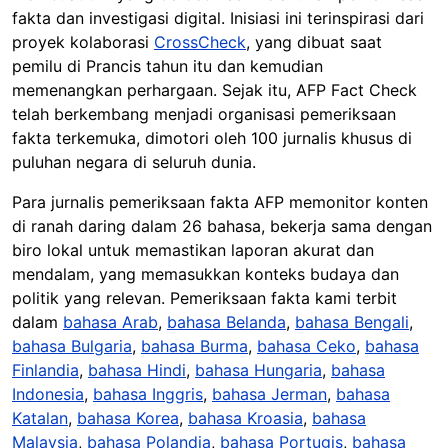
fakta dan investigasi digital. Inisiasi ini terinspirasi dari
proyek kolaborasi
CrossCheck
, yang dibuat saat
pemilu di Prancis tahun itu dan kemudian
memenangkan perhargaan. Sejak itu, AFP Fact Check
telah berkembang menjadi organisasi pemeriksaan
fakta terkemuka, dimotori oleh 100 jurnalis khusus di
puluhan negara di seluruh dunia.
Para jurnalis pemeriksaan fakta AFP memonitor konten
di ranah daring dalam 26 bahasa, bekerja sama dengan
biro lokal untuk memastikan laporan akurat dan
mendalam, yang memasukkan konteks budaya dan
politik yang relevan. Pemeriksaan fakta kami terbit
dalam
bahasa Arab
,
bahasa Belanda
,
bahasa Bengali
,
bahasa Bulgaria
,
bahasa Burma
,
bahasa Ceko
,
bahasa
Finlandia
,
bahasa Hindi
,
bahasa Hungaria
,
bahasa
Indonesia
,
bahasa Inggris
,
bahasa Jerman
,
bahasa
Katalan
,
bahasa Korea
,
bahasa Kroasia
,
bahasa
Malaysia
,
bahasa Polandia
,
bahasa Portugis
,
bahasa