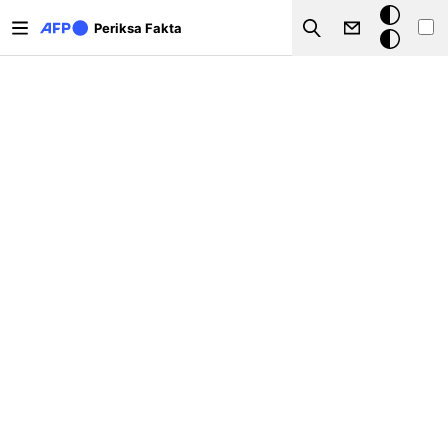
Lompat ke isi utama
Mode
Periksa Fakta
Search
gelap