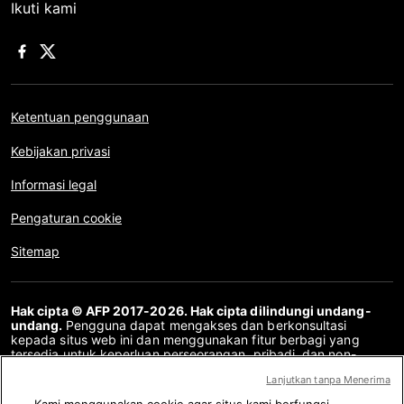
Ikuti kami
Ketentuan penggunaan
Kebijakan privasi
Informasi legal
Pengaturan cookie
Sitemap
Hak cipta © AFP 2017-2026. Hak cipta dilindungi undang-
undang.
Pengguna dapat mengakses dan berkonsultasi
kepada situs web ini dan menggunakan fitur berbagi yang
tersedia untuk keperluan perseorangan, pribadi, dan non-
komersial. Untuk penggunaan lain, khususnya penyalinan ulang,
Lanjutkan tanpa Menerima
komunikasi kepada publik atau pendistribusian konten situs
web ini, secara keseluruhan atau sebagian, untuk tujuan lain