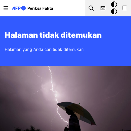
Lompat ke isi utama
Mode
Periksa Fakta
Search
gelap
Halaman tidak ditemukan
Halaman yang Anda cari tidak ditemukan
Gambar