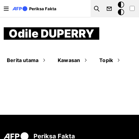
Lompat ke isi utama
Mode
Periksa Fakta
Search
gelap
Odile DUPERRY
Berita utama
Kawasan
Topik
Periksa Fakta