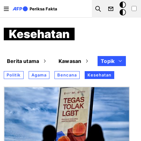
Lompat ke isi utama
Mode
Periksa Fakta
Search
gelap
Kesehatan
Berita utama
Kawasan
Topik
Politik
Agama
Bencana
Kesehatan
Gambar