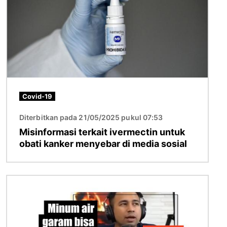
Covid-19
Diterbitkan pada 21/05/2025 pukul 07:53
Misinformasi terkait ivermectin untuk
obati kanker menyebar di media sosial
Gambar