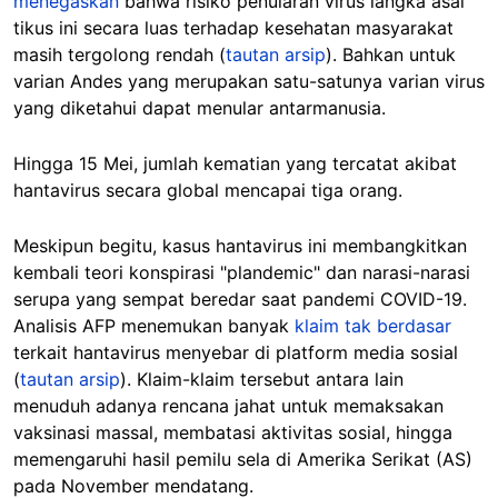
menegaskan
bahwa risiko penularan virus langka asal
tikus ini secara luas terhadap kesehatan masyarakat
masih tergolong rendah (
tautan arsip
). Bahkan untuk
varian Andes yang merupakan satu-satunya varian virus
yang diketahui dapat menular antarmanusia.
Hingga 15 Mei, jumlah kematian yang tercatat akibat
hantavirus secara global mencapai tiga orang.
Meskipun begitu, kasus hantavirus ini membangkitkan
kembali teori konspirasi "plandemic" dan narasi-narasi
serupa yang sempat beredar saat pandemi COVID-19.
Analisis AFP menemukan banyak
klaim tak berdasar
terkait hantavirus menyebar di platform media sosial
(
tautan arsip
). Klaim-klaim tersebut antara lain
menuduh adanya rencana jahat untuk memaksakan
vaksinasi massal, membatasi aktivitas sosial, hingga
memengaruhi hasil pemilu sela di Amerika Serikat (AS)
pada November mendatang.