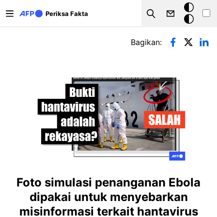
Lompat ke isi utama
Mode
Periksa Fakta
Search
gelap
Tab primer
Bagikan:
Foto simulasi penanganan Ebola
dipakai untuk menyebarkan
misinformasi terkait hantavirus