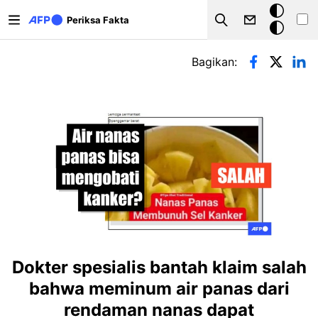
Lompat ke isi utama
Mode
Periksa Fakta
Search
gelap
Tab primer
Bagikan:
Dokter spesialis bantah klaim salah
bahwa meminum air panas dari
rendaman nanas dapat