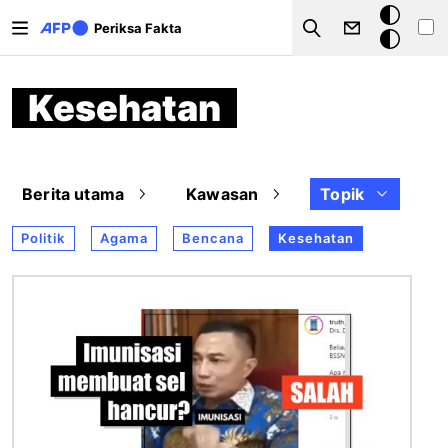
Lompat ke isi utama
Mode
Periksa Fakta
Search
gelap
Kesehatan
Berita utama
Kawasan
Topik
Politik
Agama
Bencana
Kesehatan
Gambar