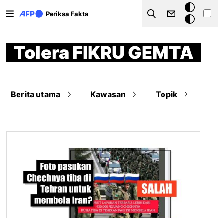
Lompat ke isi utama
Mode
Periksa Fakta
Search
gelap
Tolera FIKRU GEMTA
Berita utama
Kawasan
Topik
Gambar