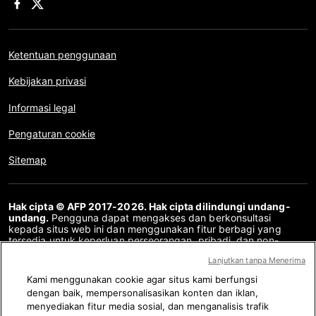
Ketentuan penggunaan
Kebijakan privasi
Informasi legal
Pengaturan cookie
Sitemap
Hak cipta © AFP 2017-2026. Hak cipta dilindungi undang-
undang.
Pengguna dapat mengakses dan berkonsultasi
kepada situs web ini dan menggunakan fitur berbagi yang
tersedia untuk keperluan perseorangan, pribadi, dan non-
komersial. Untuk penggunaan lain, khususnya penyalinan ulang,
Lanjutkan tanpa Menerima
komunikasi kepada publik atau pendistribusian konten situs
web ini, secara keseluruhan atau sebagian, untuk tujuan lain
Kami menggunakan cookie agar situs kami berfungsi
dan/atau dengan cara lain, tanpa perjanjian lisensi khusus yang
dengan baik, mempersonalisasikan konten dan iklan,
ditandatangani dengan AFP, adalah dilarang keras. Subjek
menyediakan fitur media sosial, dan menganalisis trafik
yang digambarkan atau dimasukkan melalui tautan dalam