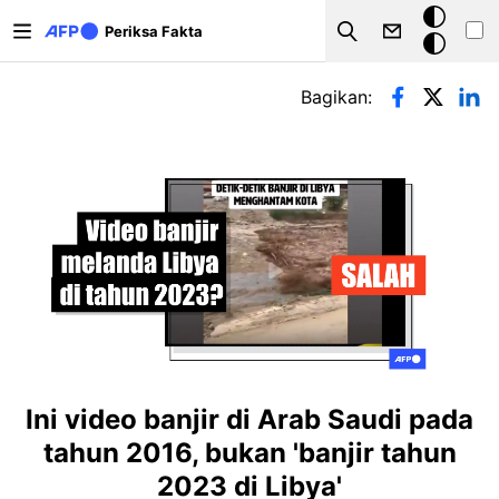
Lompat ke isi utama
Mode
Periksa Fakta
Search
gelap
Tab primer
Bagikan:
Ini video banjir di Arab Saudi pada
tahun 2016, bukan 'banjir tahun
2023 di Libya'