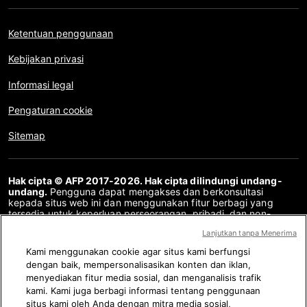
Ketentuan penggunaan
Kebijakan privasi
Informasi legal
Pengaturan cookie
Sitemap
Hak cipta © AFP 2017-2026. Hak cipta dilindungi undang-
undang.
Pengguna dapat mengakses dan berkonsultasi
kepada situs web ini dan menggunakan fitur berbagi yang
tersedia untuk keperluan perseorangan, pribadi, dan non-
komersial. Untuk penggunaan lain, khususnya penyalinan ulang,
Lanjutkan tanpa Menerima
komunikasi kepada publik atau pendistribusian konten situs
web ini, secara keseluruhan atau sebagian, untuk tujuan lain
Kami menggunakan cookie agar situs kami berfungsi
dan/atau dengan cara lain, tanpa perjanjian lisensi khusus yang
dengan baik, mempersonalisasikan konten dan iklan,
ditandatangani dengan AFP, adalah dilarang keras. Subjek
menyediakan fitur media sosial, dan menganalisis trafik
yang digambarkan atau dimasukkan melalui tautan dalam
konten Periksa Fakta disediakan sejauh yang diperlukan untuk
kami. Kami juga berbagi informasi tentang penggunaan
pemahaman yang benar tentang verifikasi informasi yang
situs kami oleh Anda dengan mitra media sosial,