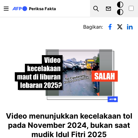
Lompat ke isi utama
Mode
Periksa Fakta
Search
gelap
Tab primer
Bagikan:
Video menunjukkan kecelakaan tol
pada November 2024, bukan saat
mudik Idul Fitri 2025