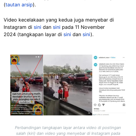
(
tautan arsip
).
Video kecelakaan yang kedua juga menyebar di
Instagram di
sini
dan
sini
pada 11 November
2024
(tangkapan layar di
sini
dan
sini
).
Image
Perbandingan tangkapan layar antara video di postingan
salah (kiri) dan video yang menyebar di Instagram pada