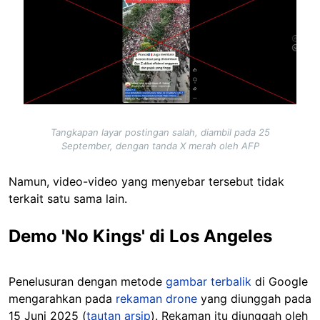
Tangkapan layar postingan salah, diambil pada 25
September, dengan tanda X merah oleh AFP
Namun, video-video yang menyebar tersebut tidak
terkait satu sama lain.
Demo 'No Kings' di Los Angeles
Penelusuran dengan metode
gambar terbalik
di Google
mengarahkan pada
rekaman drone
yang diunggah pada
15 Juni 2025 (
tautan arsip
). Rekaman itu diunggah oleh