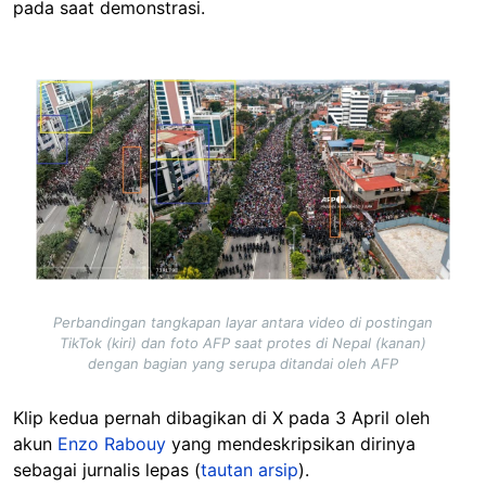
pada saat demonstrasi.
Image
Perbandingan tangkapan layar antara video di postingan
TikTok (kiri) dan foto AFP saat protes di Nepal (kanan)
dengan bagian yang serupa ditandai oleh AFP
Klip kedua pernah dibagikan di X pada 3 April oleh
akun
Enzo Rabouy
yang mendeskripsikan dirinya
sebagai jurnalis lepas (
tautan arsip
).