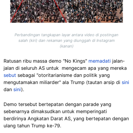
Perbandingan tangkapan layar antara video di postingan
salah (kiri) dan rekaman yang diunggah di Instagram
(kanan)
Ratusan ribu massa demo "No Kings"
memadati
jalan-
jalan di seluruh AS untuk mengecam apa yang mereka
sebut
sebagai "otoritarianisme dan politik yang
mengutamakan miliarder" ala Trump (tautan arsip di
sini
dan
sini
).
Demo tersebut bertepatan dengan parade yang
sebenarnya dimaksudkan untuk memperingati
berdirinya Angkatan Darat AS, yang bertepatan dengan
ulang tahun Trump ke-79.