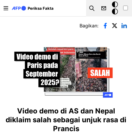
Lompat ke isi utama
Mode
Periksa Fakta
Search
gelap
Tab primer
Bagikan:
Video demo di AS dan Nepal
diklaim salah sebagai unjuk rasa di
Prancis