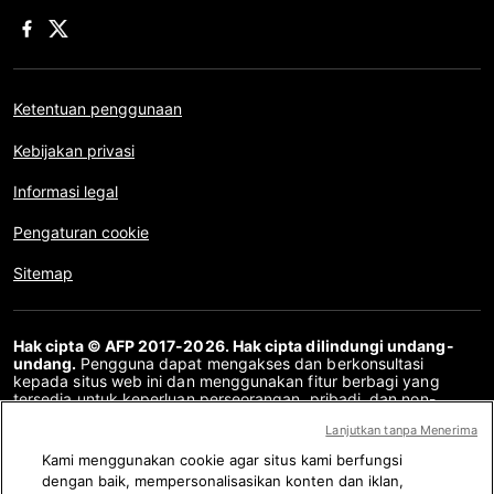
Ketentuan penggunaan
Kebijakan privasi
Informasi legal
Pengaturan cookie
Sitemap
Hak cipta © AFP 2017-2026. Hak cipta dilindungi undang-
undang.
Pengguna dapat mengakses dan berkonsultasi
kepada situs web ini dan menggunakan fitur berbagi yang
tersedia untuk keperluan perseorangan, pribadi, dan non-
komersial. Untuk penggunaan lain, khususnya penyalinan ulang,
Lanjutkan tanpa Menerima
komunikasi kepada publik atau pendistribusian konten situs
web ini, secara keseluruhan atau sebagian, untuk tujuan lain
Kami menggunakan cookie agar situs kami berfungsi
dan/atau dengan cara lain, tanpa perjanjian lisensi khusus yang
dengan baik, mempersonalisasikan konten dan iklan,
ditandatangani dengan AFP, adalah dilarang keras. Subjek