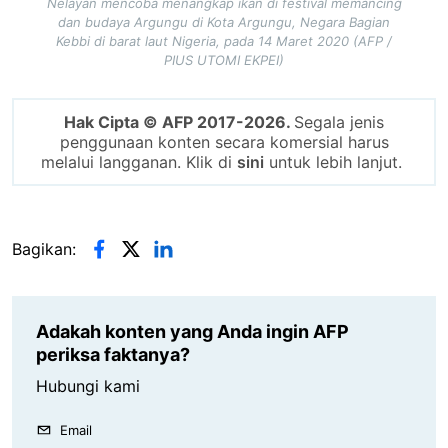
Nelayan mencoba menangkap ikan di festival memancing
dan budaya Argungu di Kota Argungu, Negara Bagian
Kebbi di barat laut Nigeria, pada 14 Maret 2020 (AFP /
PIUS UTOMI EKPEI)
Hak Cipta © AFP 2017-2026.
Segala jenis
penggunaan konten secara komersial harus
melalui langganan. Klik di
sini
untuk lebih lanjut.
Bagikan:
Adakah konten yang Anda ingin AFP
periksa faktanya?
Hubungi kami
Email