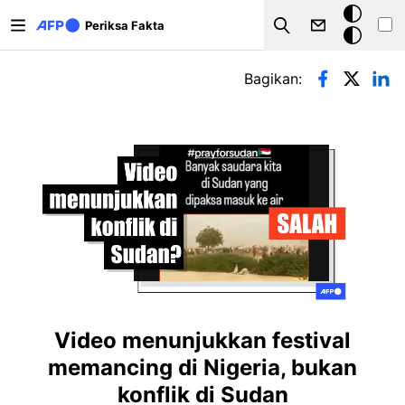
Lompat ke isi utama
Mode
Periksa Fakta
Search
gelap
Tab primer
Bagikan:
Video menunjukkan festival
memancing di Nigeria, bukan
konflik di Sudan