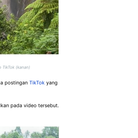
o TikTok (kanan)
da postingan
TikTok
yang
lkan pada video tersebut.