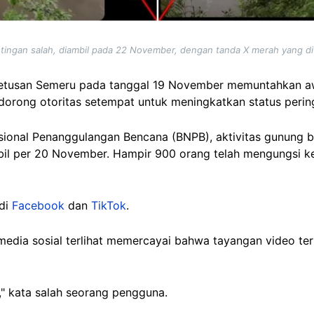
stingan salah, diambil pada 22 November, dengan tanda X merah yang d
h letusan Semeru pada tanggal 19 November memuntahkan 
ndorong otoritas setempat untuk meningkatkan status pering
ional Penanggulangan Bencana (BNPB), aktivitas gunung be
il per 20 November. Hampir 900 orang telah mengungsi ke 
 di
Facebook
dan
TikTok
.
dia sosial terlihat memercayai bahwa tayangan video ter
" kata salah seorang pengguna.