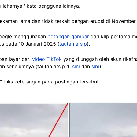
laharnya," kata pengguna lainnya.
rekaman lama dan tidak terkait dengan erupsi di November
oogle menggunakan
potongan gambar
dari klip pertama 
as pada 10 Januari 2025 (
tautan arsip
).
pan layar dari
video TikTok
yang diunggah oleh akun rikaf
an sebelumnya (tautan arsip di
sini
dan
sini
).
"
tulis keterangan pada postingan tersebut.