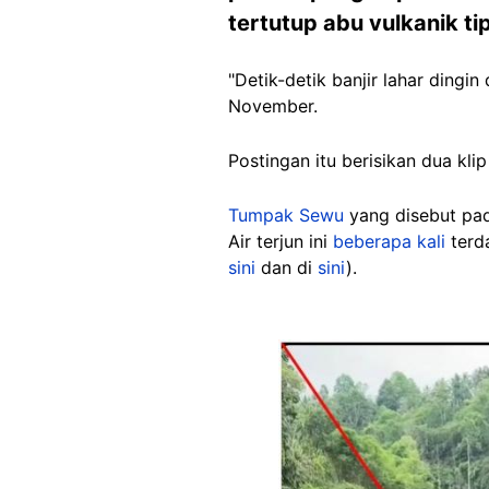
tertutup abu vulkanik tip
"Detik-detik banjir lahar dingi
November.
Postingan itu berisikan dua kli
Tumpak Sewu
yang disebut pad
Air terjun ini
beberapa kali
ter
sini
dan di
sini
).
Image