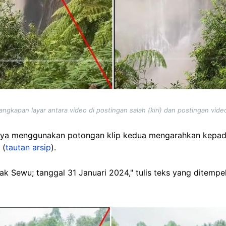
ngkapan layar antara video di postingan salah (kiri) dan postingan vide
innya menggunakan potongan klip kedua mengarahkan kepa
 (
tautan arsip
).
ak Sewu; tanggal 31 Januari 2024," tulis teks yang ditempe