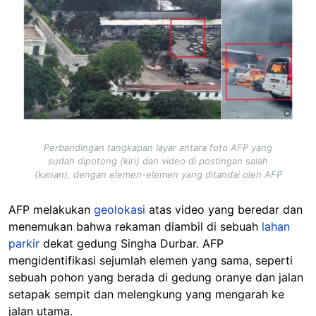
Perbandingan tangkapan layar antara foto AFP yang
sudah dipotong (kiri) dan video di postingan salah
(kanan), dengan elemen-elemen yang ditandai oleh AFP
AFP melakukan
geolokasi
atas video yang beredar dan
menemukan bahwa rekaman diambil di sebuah
lahan
parkir
dekat gedung Singha Durbar. AFP
mengidentifikasi sejumlah elemen yang sama, seperti
sebuah pohon yang berada di gedung oranye dan jalan
setapak sempit dan melengkung yang mengarah ke
jalan utama.