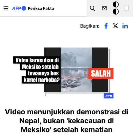
Lompat ke isi utama
Mode
Periksa Fakta
Search
gelap
Tab primer
Bagikan:
Video menunjukkan demonstrasi di
Nepal, bukan 'kekacauan di
Meksiko' setelah kematian