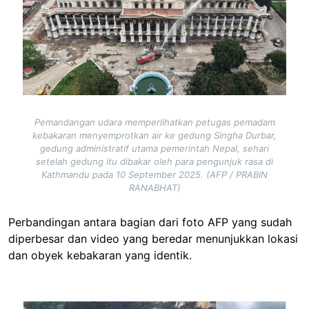
Pemandangan udara memperlihatkan petugas pemadam
kebakaran menyemprotkan air ke gedung Singha Durbar,
gedung administratif utama pemerintah Nepal, sehari
setelah gedung itu dibakar oleh para pengunjuk rasa di
Kathmandu pada 10 September 2025. (AFP / PRABIN
RANABHAT)
Perbandingan antara bagian dari foto AFP yang sudah
diperbesar dan video yang beredar menunjukkan lokasi
dan obyek kebakaran yang identik.
Image