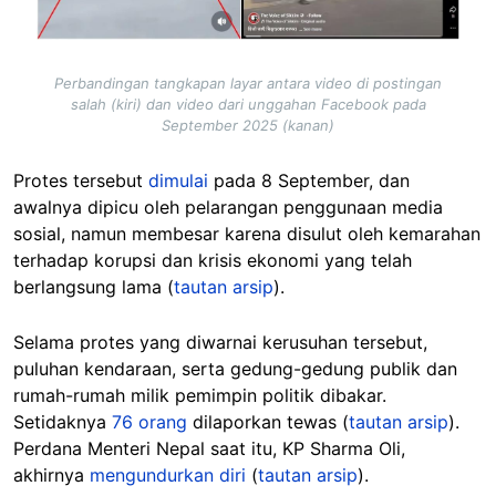
Perbandingan tangkapan layar antara video di postingan
salah (kiri) dan video dari unggahan Facebook pada
September 2025 (kanan)
Protes tersebut
dimulai
pada 8 September, dan
awalnya dipicu oleh pelarangan penggunaan media
sosial, namun membesar karena disulut oleh kemarahan
terhadap korupsi dan krisis ekonomi yang telah
berlangsung lama (
tautan arsip
).
Selama protes yang diwarnai kerusuhan tersebut,
puluhan kendaraan, serta gedung-gedung publik dan
rumah-rumah milik pemimpin politik dibakar.
Setidaknya
76 orang
dilaporkan tewas (
tautan arsip
).
Perdana Menteri Nepal saat itu, KP Sharma Oli,
akhirnya
mengundurkan diri
(
tautan arsip
).