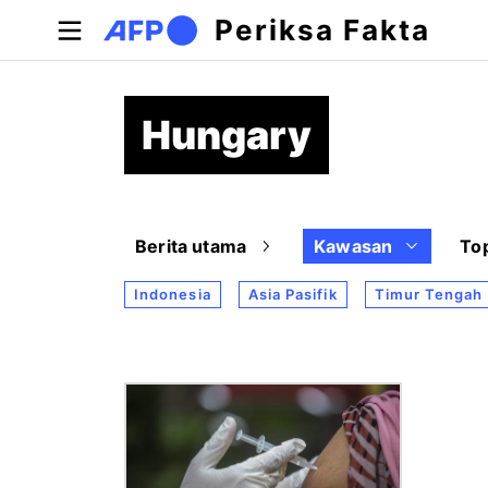
Lompat ke isi utama
Periksa Fakta
Hungary
Berita utama
Kawasan
To
Indonesia
Asia Pasifik
Timur Tengah
Gambar