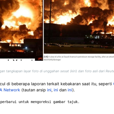
an tangkapan layar foto di unggahan sesat (kiri) dan foto asli dari Reut
ul di beberapa laporan terkait kebakaran saat itu, seperti
A Network
(tautan arsip
ini
,
ini
dan
ini
).
iperbarui untuk mengoreksi gambar tajuk.