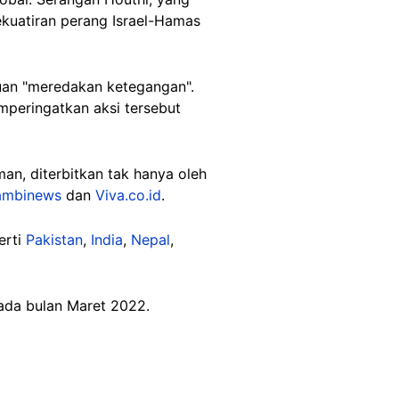
ekuatiran perang Israel-Hamas
uan "meredakan ketegangan".
peringatkan aksi tersebut
man, diterbitkan tak hanya oleh
ambinews
dan
Viva.co.id
.
erti
Pakistan
,
India
,
Nepal
,
pada bulan Maret 2022.