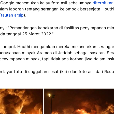
i Google menemukan kalau foto asli sebelumnya
diterbitkan
lam laporan tentang serangan kelompok bersenjata Houthi
(
tautan arsip
).
unyi: "Pemandangan kebakaran di fasilitas penyimpanan mi
ada tanggal 25 Maret 2022."
kelompok Houthi mengatakan mereka melancarkan serangan k
ik perusahaan minyak Aramco di Jeddah sebagai sasaran. S
penyimpanan minyak, tapi tidak ada korban jiwa dalam insi
layar foto di unggahan sesat (kiri) dan foto asli dari Reut