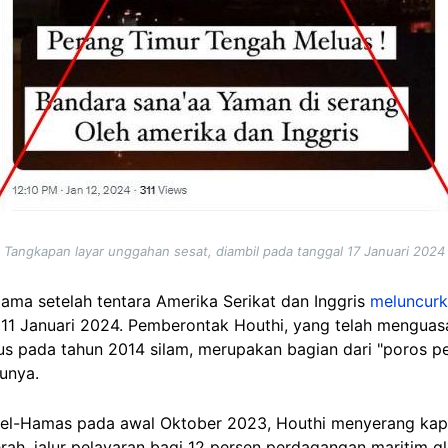
Tangkapan layar unggahan sesat, diambil pada tanggal 17 Januari 2024
lama setelah tentara Amerika Serikat dan Inggris
meluncur
11 Januari 2024. Pemberontak Houthi, yang telah menguasa
us pada tahun 2014 silam, merupakan bagian dari "poros p
unya.
ael-Hamas pada awal Oktober 2023, Houthi menyerang kapa
erah, jalur pelayaran bagi 12 persen perdagangan maritim g