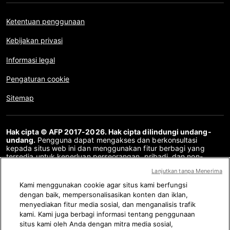
Ketentuan penggunaan
Kebijakan privasi
Informasi legal
Pengaturan cookie
Sitemap
Hak cipta © AFP 2017-2026. Hak cipta dilindungi undang-
undang.
Pengguna dapat mengakses dan berkonsultasi
kepada situs web ini dan menggunakan fitur berbagi yang
tersedia untuk keperluan perseorangan, pribadi, dan non-
komersial. Untuk penggunaan lain, khususnya penyalinan ulang,
Lanjutkan tanpa Menerima
komunikasi kepada publik atau pendistribusian konten situs
web ini, secara keseluruhan atau sebagian, untuk tujuan lain
Kami menggunakan cookie agar situs kami berfungsi
dan/atau dengan cara lain, tanpa perjanjian lisensi khusus yang
dengan baik, mempersonalisasikan konten dan iklan,
ditandatangani dengan AFP, adalah dilarang keras. Subjek
menyediakan fitur media sosial, dan menganalisis trafik
yang digambarkan atau dimasukkan melalui tautan dalam
konten Periksa Fakta disediakan sejauh yang diperlukan untuk
kami. Kami juga berbagi informasi tentang penggunaan
pemahaman yang benar tentang verifikasi informasi yang
situs kami oleh Anda dengan mitra media sosial,