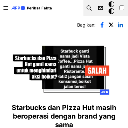
Lompat ke isi utama
Mode
Periksa Fakta
Search
gelap
Tab primer
Bagikan:
Starbucks dan Pizza Hut masih
beroperasi dengan brand yang
sama