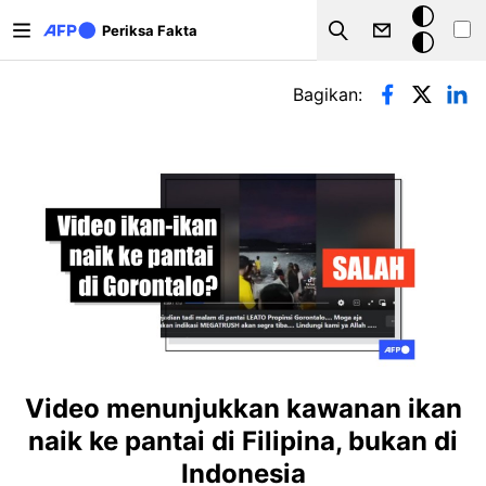
Lompat ke isi utama
Mode
Periksa Fakta
Search
gelap
Tab primer
Bagikan:
Video menunjukkan kawanan ikan
naik ke pantai di Filipina, bukan di
Indonesia