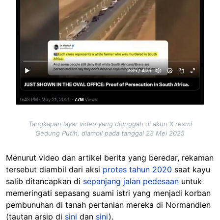
Tangkapan layar video yang diunggah di akun X resmi
Gedung Putih, diambil pada tanggal 23 Mei 2025
Menurut video dan artikel berita yang beredar, rekaman
tersebut diambil dari aksi
protes tahun 2020
saat kayu
salib ditancapkan di
sepanjang jalan pedesaan
untuk
memeringati sepasang suami istri yang menjadi korban
pembunuhan di tanah pertanian mereka di Normandien
(tautan arsip di
sini
dan
sini
).