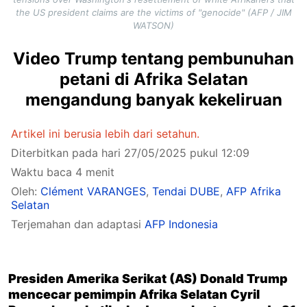
the US president claims are the victims of "genocide" (AFP / JIM
WATSON)
Video Trump tentang pembunuhan
petani di Afrika Selatan
mengandung banyak kekeliruan
Artikel ini berusia lebih dari setahun.
Diterbitkan pada hari 27/05/2025 pukul 12:09
Waktu baca 4 menit
Oleh:
Clément VARANGES
,
Tendai DUBE
,
AFP Afrika
Selatan
Terjemahan dan adaptasi
AFP Indonesia
Presiden Amerika Serikat (AS) Donald Trump
mencecar pemimpin Afrika Selatan Cyril