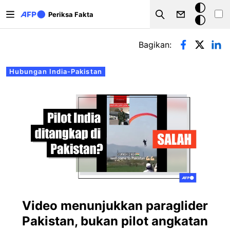
Lompat ke isi utama
Mode
Periksa Fakta
Search
gelap
Tab primer
Bagikan:
Hubungan India-Pakistan
Video menunjukkan paraglider
Pakistan, bukan pilot angkatan