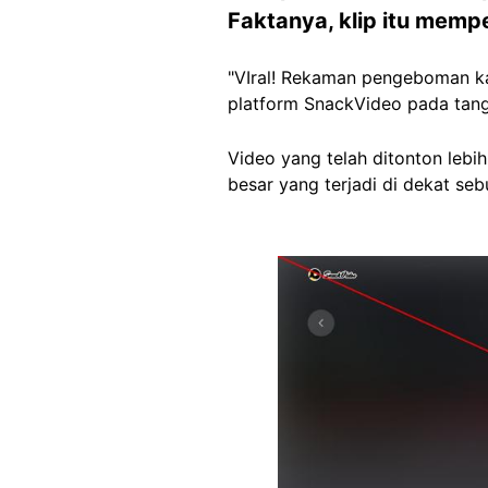
Faktanya, klip itu memp
"VIral! Rekaman pengeboman kan
platform SnackVideo pada tang
Video yang telah ditonton lebi
besar yang terjadi di dekat se
Image