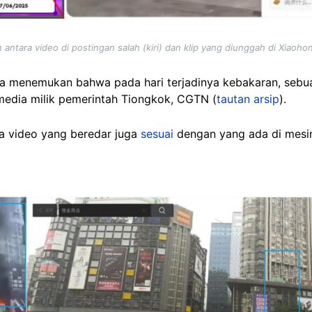
antara video di postingan salah (kiri) dan klip yang diunggah di Xiaoh
nya menemukan bahwa pada hari terjadinya kebakaran, sebu
media milik pemerintah Tiongkok, CGTN (
tautan arsip
).
 video yang beredar juga
sesuai
dengan yang ada di mesin