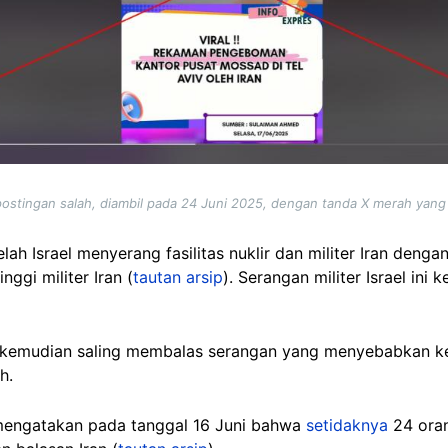
postingan salah, diambil pada 24 Juni 2025, dengan tanda X merah yan
lah Israel menyerang fasilitas nuklir dan militer Iran denga
ggi militer Iran (
tautan arsip
). Serangan militer Israel ini
t kemudian saling membalas serangan yang menyebabkan ke
h.
 mengatakan pada tanggal 16 Juni bahwa
setidaknya
24 oran