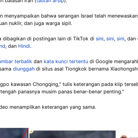
n balasan Iran (
tautan arsip
).
an menyampaikan bahwa serangan Israel telah menewaskan 
an nuklir, dan juga warga sipil.
 dibagikan di postingan lain di TikTok di
sini
,
sini
,
sini
, dan
and
, dan
Hindi
.
ambar terbalik
dan
kata kunci tertentu
di Google mengarah
 sama
diunggah
di situs asal Tiongkok bernama Xiaohongshu
longpo kawasan Chongqing," tulis keterangan pada klip ters
i tengah panasnya musim panas benar-benar penting."
ideo menampilkan keterangan yang sama.