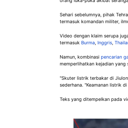
orang luka-puka akibat seranga
Sehari sebelumnya, pihak Tehr
termasuk komandan militer, ilmu
Video dengan klaim serupa juga
termasuk
Burma
,
Inggris
,
Thail
Namun, kombinasi
pencarian g
memperlihatkan kejadian yang
"Skuter listrik terbakar di Jiu
sederhana. "Keamanan listrik d
Teks yang ditempelkan pada v
Image