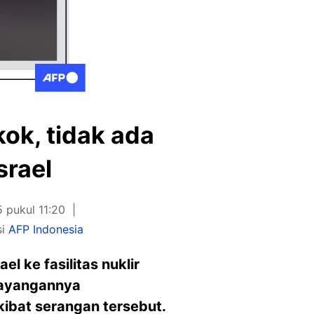
ok, tidak ada
srael
 pukul 11:20
si
AFP Indonesia
l ke fasilitas nuklir
 tayangannya
kibat serangan tersebut.