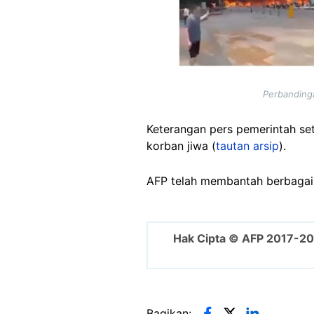
Perbandinga
Keterangan pers pemerintah s
korban jiwa (
tautan arsip
).
AFP telah membantah berbagai m
Hak Cipta © AFP 2017-2
Bagikan: