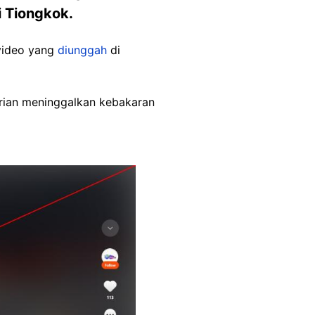
i Tiongkok.
 video yang
diunggah
di
larian meninggalkan kebakaran