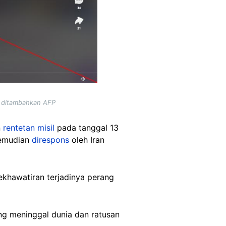
g ditambahkan AFP
n
rentetan misil
pada tanggal 13
 kemudian
direspons
oleh Iran
khawatiran terjadinya perang
g meninggal dunia dan ratusan