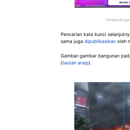
Perbandingan 
Pencarian kata kunci selanjut
sama juga
dipublikasikan
oleh 
Gambar-gambar bangunan pada
(
tautan arsip
).
Image