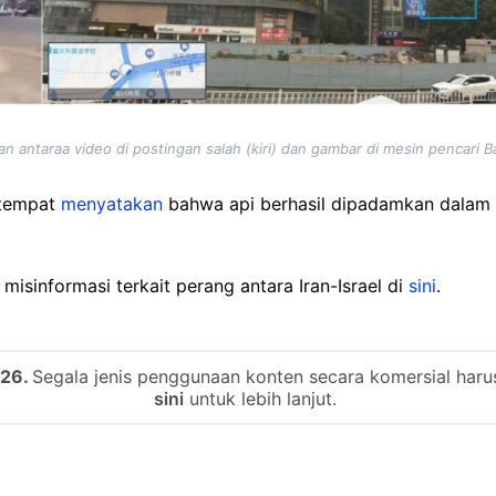
n antaraa video di postingan salah (kiri) dan gambar di mesin pencari B
etempat
menyatakan
bahwa api berhasil dipadamkan dalam 
isinformasi terkait perang antara Iran-Israel di
sini
.
026.
Segala jenis penggunaan konten secara komersial harus 
sini
untuk lebih lanjut.