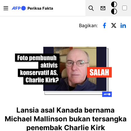
Lompat ke isi utama
Mode
Periksa Fakta
Search
gelap
Tab primer
Bagikan:
Lansia asal Kanada bernama
Michael Mallinson bukan tersangka
penembak Charlie Kirk