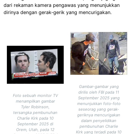
dari rekaman kamera pengawas yang menunjukkan
dirinya dengan gerak-gerik yang mencurigakan.
Image
Image
Gambar-gambar yang
dirilis oleh FBI pada 11
Foto sebuah monitor TV
September 2025 yang
menampilkan gambar
menunjukkan foto-foto
Tyler Robinson,
seseorag yang gerak-
tersangka pembunuhan
geriknya mencurigakan
Charlie Kirk pada 10
dalam penyelidikan
September 2025 di
pembunuhan Charlie
Orem, Utah, pada 12
Kirk yang terjadi pada 10