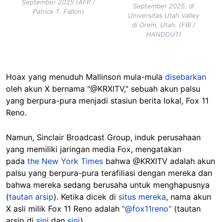
September 2025 (AFP /
September 2025, di
Patrick T. Fallon)
Universitas Utah Valley
di Orem, Utah. (FBI /
HANDOUT)
Hoax yang menuduh Mallinson mula-mula
disebarkan
oleh akun X bernama "@KRXITV," sebuah akun palsu
yang berpura-pura menjadi stasiun berita lokal, Fox 11
Reno.
Namun, Sinclair Broadcast Group, induk perusahaan
yang memiliki jaringan media Fox, mengatakan
pada
the New York Times
bahwa @KRXITV adalah akun
palsu yang berpura-pura terafiliasi dengan mereka dan
bahwa mereka sedang berusaha untuk menghapusnya
(
tautan arsip
). Ketika dicek di
situs mereka
, nama akun
X asli milik Fox 11 Reno adalah
"@fox11reno"
(tautan
arsip di
sini
dan
sini
).