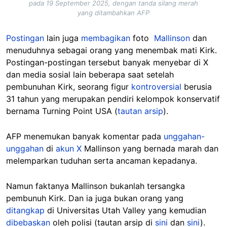
pada 19 September 2025, dengan tanda silang merah
yang ditambahkan AFP
Postingan
lain juga
membagikan
foto
Mallinson
dan
menuduhnya sebagai orang yang menembak mati Kirk.
Postingan-postingan tersebut banyak menyebar di X
dan media sosial lain beberapa saat setelah
pembunuhan Kirk, seorang figur
kontroversial
berusia
31 tahun yang merupakan pendiri kelompok konservatif
bernama Turning Point USA (
tautan arsip
).
AFP menemukan banyak komentar pada
unggahan-
unggahan
di
akun X
Mallinson yang bernada marah dan
melemparkan tuduhan serta ancaman kepadanya.
Namun faktanya
Mallinson
bukanlah tersangka
pembunuh Kirk. Dan ia juga bukan orang yang
ditangkap
di Universitas Utah Valley yang kemudian
dibebaskan
oleh polisi (tautan arsip di
sini
dan
sini
).