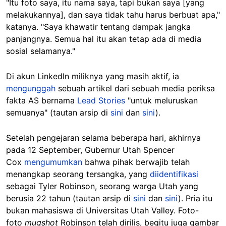
"Itu foto saya, itu nama saya, tapi bukan saya [yang
melakukannya], dan saya tidak tahu harus berbuat apa,"
katanya. "Saya khawatir tentang dampak jangka
panjangnya. Semua hal itu akan tetap ada di media
sosial selamanya."
Di akun LinkedIn miliknya yang masih aktif, ia
mengunggah
sebuah artikel dari sebuah media periksa
fakta AS bernama
Lead Stories
"untuk meluruskan
semuanya" (tautan arsip di
sini
dan
sini
).
Setelah pengejaran selama beberapa hari, akhirnya
pada 12 September, Gubernur Utah Spencer
Cox
mengumumkan
bahwa pihak berwajib telah
menangkap seorang tersangka, yang
diidentifikasi
sebagai Tyler Robinson, seorang warga Utah yang
berusia 22 tahun (tautan arsip di
sini
dan
sini
). Pria itu
bukan mahasiswa di Universitas Utah Valley. Foto-
foto
mugshot
Robinson telah dirilis, begitu juga gambar