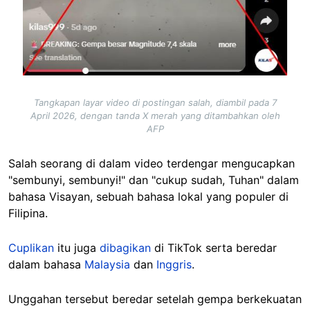
Tangkapan layar video di postingan salah, diambil pada 7
April 2026, dengan tanda X merah yang ditambahkan oleh
AFP
Salah seorang di dalam video terdengar mengucapkan
"sembunyi, sembunyi!" dan "cukup sudah, Tuhan" dalam
bahasa Visayan, sebuah bahasa lokal yang populer di
Filipina.
Cuplikan
itu juga
dibagikan
di TikTok serta beredar
dalam bahasa
Malaysia
dan
Inggris
.
Unggahan tersebut beredar setelah gempa berkekuatan