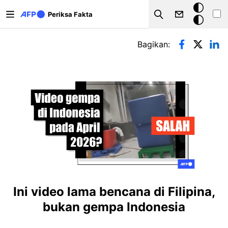
Lompat ke isi utama
Mode
Periksa Fakta
Search
gelap
Tab primer
Bagikan:
Ini video lama bencana di Filipina,
bukan gempa Indonesia