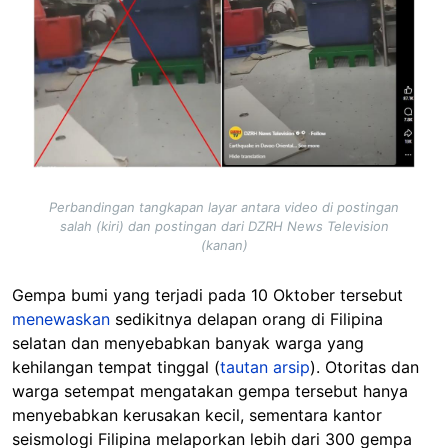
Perbandingan tangkapan layar antara video di postingan
salah (kiri) dan postingan dari DZRH News Television
(kanan)
Gempa bumi yang terjadi pada 10 Oktober tersebut
menewaskan
sedikitnya delapan orang di Filipina
selatan dan menyebabkan banyak warga yang
kehilangan tempat tinggal (
tautan arsip
). Otoritas dan
warga setempat mengatakan gempa tersebut hanya
menyebabkan kerusakan kecil, sementara kantor
seismologi Filipina melaporkan lebih dari 300 gempa