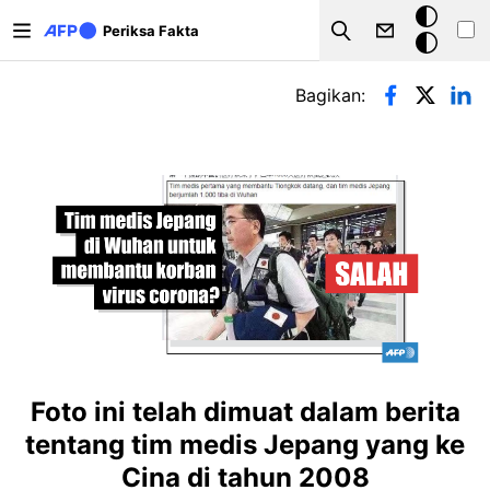
Lompat ke isi utama
Mode
Periksa Fakta
Search
gelap
Tab primer
Bagikan:
Foto ini telah dimuat dalam berita
tentang tim medis Jepang yang ke
Cina di tahun 2008