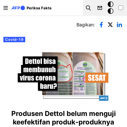
Lompat ke isi utama
Mode
Periksa Fakta
Search
gelap
Tab primer
Bagikan:
Covid-19
Produsen Dettol belum menguji
keefektifan produk-produknya