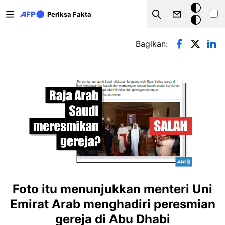
Lompat ke isi utama
Mode
Periksa Fakta
Search
gelap
Tab primer
Bagikan:
Foto itu menunjukkan menteri Uni
Emirat Arab menghadiri peresmian
gereja di Abu Dhabi