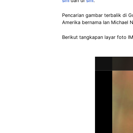
sini
dan di
sini
.
Pencarian gambar terbalik di 
Amerika bernama Ian Michael 
Berikut tangkapan layar foto I
Image