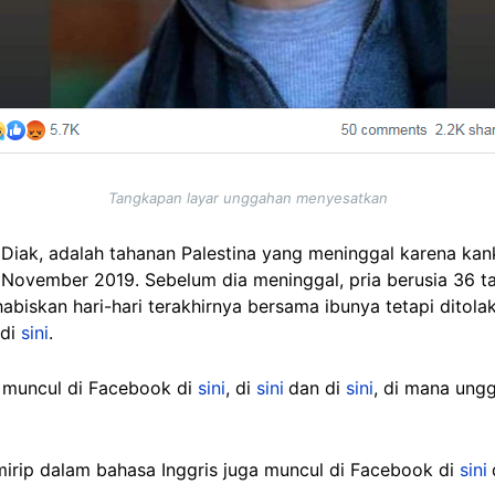
Tangkapan layar unggahan menyesatkan
Diak, adalah tahanan Palestina yang meninggal karena kan
 November 2019. Sebelum dia meninggal, pria berusia 36 ta
abiskan hari-hari terakhirnya bersama ibunya tetapi ditolak 
 di
sini
.
 muncul di Facebook di
sini
, di
sini
dan di
sini
, di mana ungg
irip dalam bahasa Inggris juga muncul di Facebook di
sini