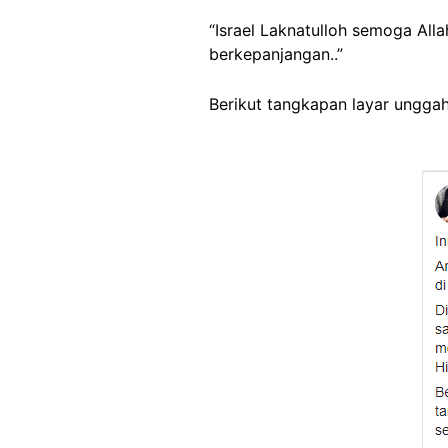
“Israel Laknatulloh semoga Al
berkepanjangan..”
Berikut tangkapan layar ungga
Image