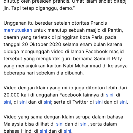
ditutup oleh presiden prancis. Umat islam sholat ditepj
jln. Tapi tetap diganggu, demo.”
Unggahan itu beredar setelah otoritas Prancis
memutuskan
untuk menutup sebuah masjid di Pantin,
daerah yang terletak di pinggiran kota Paris, pada
tanggal 20 Oktober 2020 selama enam bulan karena
diduga mengunggah video di laman Facebook masjid
tersebut yang mengkritik guru bernama Samuel Paty
yang menunjukkan kartun Nabi Muhammad di kelasnya
beberapa hari sebelum dia dibunuh.
Video dengan klaim yang mirip juga ditonton lebih dari
20.000 kali di unggahan Facebook lainnya di
sini
, di
sini
, di
sini
dan di
sini
; serta di Twitter di
sini
dan di
sini
.
Video yang sama dengan klaim serupa dalam bahasa
Malaysia bisa dilihat di
sini
dan di
sini
, serta dalam
bahasa Hindi di
sini
dan di
sini
.