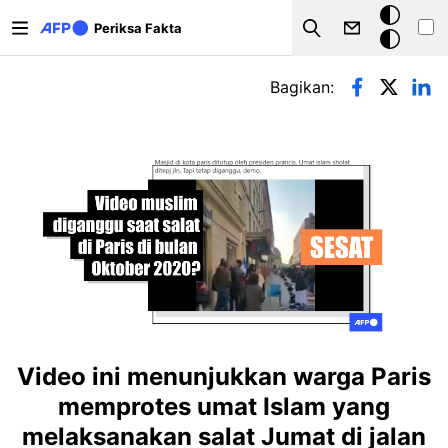
Lompat ke isi utama
Mode
Periksa Fakta
Search
gelap
Tab primer
Bagikan:
Video ini menunjukkan warga Paris
memprotes umat Islam yang
melaksanakan salat Jumat di jalan