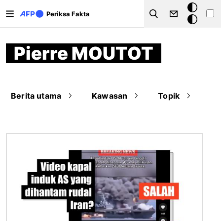
Lompat ke isi utama
Mode
Periksa Fakta
Search
gelap
Pierre MOUTOT
Berita utama
Kawasan
Topik
Gambar