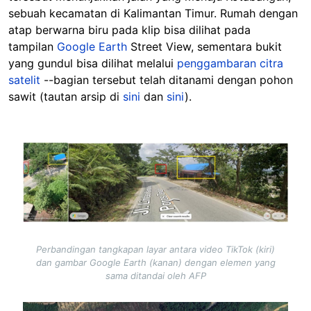
sebuah kecamatan di Kalimantan Timur. Rumah dengan
atap berwarna biru pada klip bisa dilihat pada
tampilan
Google Earth
Street View, sementara bukit
yang gundul bisa dilihat melalui
penggambaran citra
satelit
--bagian tersebut telah ditanami dengan pohon
sawit (tautan arsip di
sini
dan
sini
).
Image
Perbandingan tangkapan layar antara video TikTok (kiri)
dan gambar Google Earth (kanan) dengan elemen yang
sama ditandai oleh AFP
Image