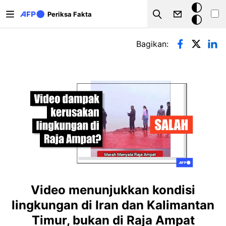
Lompat ke isi utama
Mode
Periksa Fakta
Search
gelap
Tab primer
Bagikan:
Video menunjukkan kondisi
lingkungan di Iran dan Kalimantan
Timur, bukan di Raja Ampat