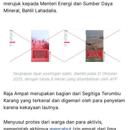
merujuk kepada Menteri Energi dan Sumber Daya
Mineral, Bahlil Lahadalia.
Image
Tangkapan layar postingan salah, diambil pada 21 Oktober
2025, dengan tanda X merah yang ditambahkan oleh AFP
Raja Ampat merupakan bagian dari Segitiga Terumbu
Karang yang terkenal dan digemari oleh para penyelam
karena kekayaan lautnya.
Menyusul protes dari warga dan para aktivis,
pemerintah akhirnya
mencabut
izin empat dari lima