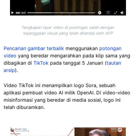
Tangkapan layar video di postingan salah dengan
kejanggalan visual yang telah ditandai oleh AFP
Pencarian gambar terbalik
menggunakan
potongan
video
yang beredar mengarahkan pada klip sama yang
dibagikan di
TikTok
pada tanggal 5 Januari
(
tautan
arsip
)
.
Video TikTok ini menampilkan logo Sora, sebuah
aplikasi pembuat video AI milik OpenAI. Di video-video
misinformasi yang beredar di media sosial, logo ini
telah diburamkan.
Image