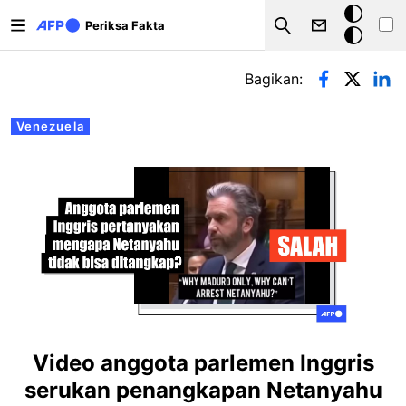
Lompat ke isi utama
Mode
Periksa Fakta
Search
gelap
Tab primer
Bagikan:
Venezuela
Video anggota parlemen Inggris
serukan penangkapan Netanyahu