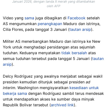
Januari 2026, dengan tanda X merah yang ditambahkan
oleh AFP
Video yang
sama
juga dibagikan di
Facebook
setelah
AS mengumumkan
penangkapan
Maduro dan istrinya,
Cilia Flores, pada tanggal 3 Januari (
tautan arsip
).
Militer AS menerbangkan Maduro dan istrinya ke New
York untuk menghadapi persidangan atas sejumlah
tuduhan. Keduanya menyatakan
tidak bersalah
atas
semua tuduhan tersebut pada tanggal 5 Januari (
tautan
arsip
).
Delcy Rodríguez yang awalnya menjabat sebagai wakil
presiden kemudian ditunjuk sebagai presiden
ad
interim.
Washington mengisyaratkan
kesediaan untuk
bekerja sama
dengan Rodríguez sambil terus mendesak
untuk mendapatkan akses ke sumber daya minyak
Republik Bolivar tersebut (
archived link
).