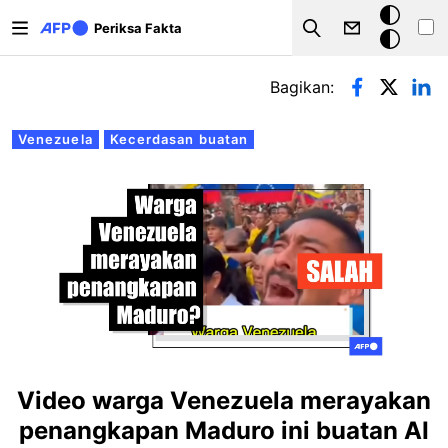
Lompat ke isi utama
Mode
Periksa Fakta
Search
gelap
Tab primer
Bagikan:
Venezuela
Kecerdasan buatan
Video warga Venezuela merayakan
penangkapan Maduro ini buatan AI