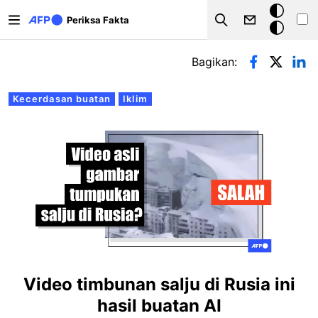
Lompat ke isi utama
Mode
Periksa Fakta
Search
gelap
Tab primer
Bagikan:
Kecerdasan buatan
Iklim
Video timbunan salju di Rusia ini
hasil buatan AI