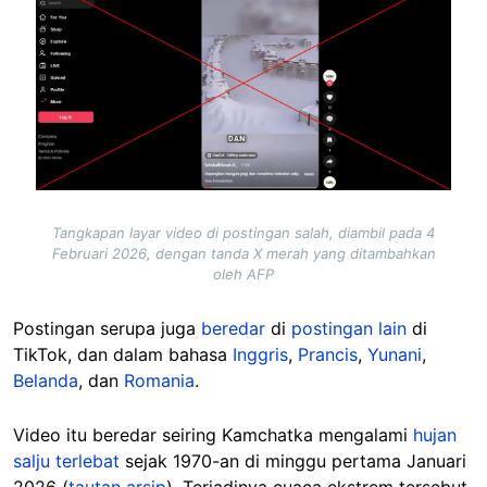
Tangkapan layar video di postingan salah, diambil pada 4
Februari 2026, dengan tanda X merah yang ditambahkan
oleh AFP
Postingan serupa juga
beredar
di
postingan lain
di
TikTok, dan dalam bahasa
Inggris
,
Prancis
,
Yunani
,
Belanda
, dan
Romania
.
Video itu beredar seiring Kamchatka mengalami
hujan
salju terlebat
sejak 1970-an di minggu pertama Januari