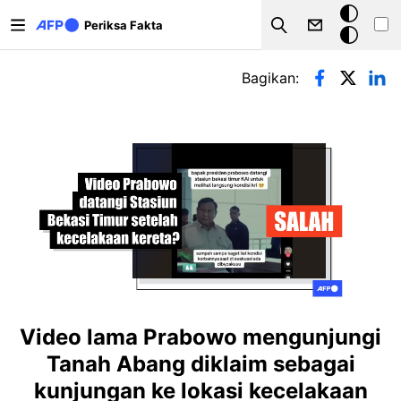
Lompat ke isi utama
Mode
Periksa Fakta
Search
gelap
Tab primer
Bagikan:
Video lama Prabowo mengunjungi
Tanah Abang diklaim sebagai
kunjungan ke lokasi kecelakaan