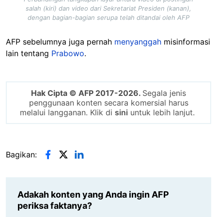
salah (kiri) dan video dari Sekretariat Presiden (kanan),
dengan bagian-bagian serupa telah ditandai oleh AFP
AFP sebelumnya juga pernah
menyanggah
misinformasi
lain tentang
Prabowo
.
Hak Cipta © AFP 2017-2026.
Segala jenis
penggunaan konten secara komersial harus
melalui langganan. Klik di
sini
untuk lebih lanjut.
Bagikan:
Adakah konten yang Anda ingin AFP
periksa faktanya?