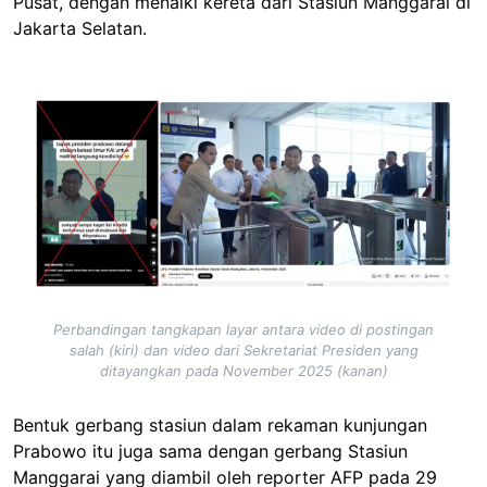
Pusat, dengan menaiki kereta dari Stasiun Manggarai di
Jakarta Selatan.
Image
Perbandingan tangkapan layar antara video di postingan
salah (kiri) dan video dari Sekretariat Presiden yang
ditayangkan pada November 2025 (kanan)
Bentuk gerbang stasiun dalam rekaman kunjungan
Prabowo itu juga sama dengan gerbang Stasiun
Manggarai yang diambil oleh reporter AFP pada 29