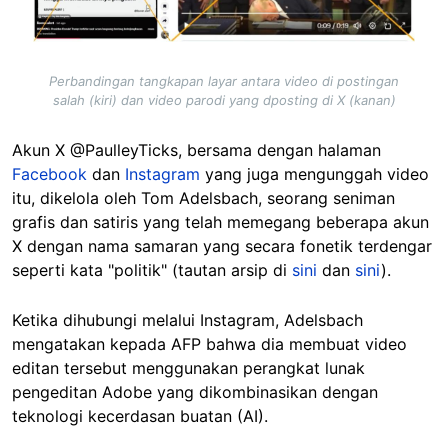
Perbandingan tangkapan layar antara video di postingan
salah (kiri) dan video parodi yang dposting di X (kanan)
Akun X @PaulleyTicks, bersama dengan halaman
Facebook
dan
Instagram
yang juga mengunggah video
itu, dikelola oleh Tom Adelsbach, seorang seniman
grafis dan satiris yang telah memegang beberapa akun
X dengan nama samaran yang secara fonetik terdengar
seperti kata "politik" (tautan arsip di
sini
dan
sini
).
Ketika dihubungi melalui Instagram, Adelsbach
mengatakan kepada AFP bahwa dia membuat video
editan tersebut menggunakan perangkat lunak
pengeditan Adobe yang dikombinasikan dengan
teknologi kecerdasan buatan (AI).