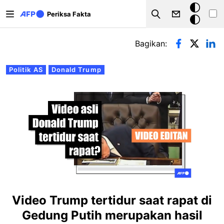
Lompat ke isi utama
Mode
Periksa Fakta
Search
gelap
Tab primer
Bagikan:
Politik AS
Donald Trump
Video Trump tertidur saat rapat di
Gedung Putih merupakan hasil