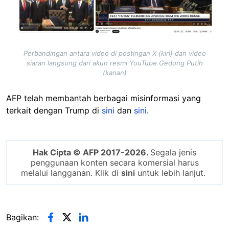
Perbandingan antara video di postingan X (kiri) dan video
siaran langsung dari akun resmi YouTube Gedung Putih
(kanan)
AFP telah membantah berbagai misinformasi yang
terkait dengan Trump di
sini
dan
sini
.
Hak Cipta © AFP 2017-2026.
Segala jenis
penggunaan konten secara komersial harus
melalui langganan. Klik di
sini
untuk lebih lanjut.
Bagikan: