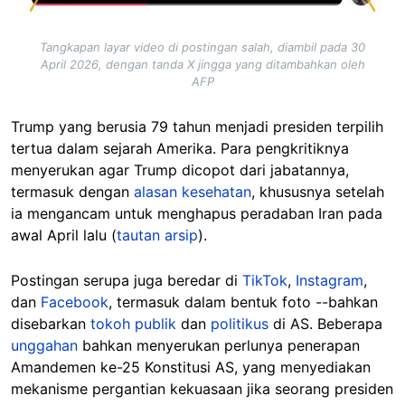
Tangkapan layar video di postingan salah, diambil pada 30
April 2026, dengan tanda X jingga yang ditambahkan oleh
AFP
Trump yang berusia 79 tahun menjadi presiden terpilih
tertua dalam sejarah Amerika. Para pengkritiknya
menyerukan agar Trump dicopot dari jabatannya,
termasuk dengan
alasan kesehatan
, khususnya setelah
ia mengancam untuk menghapus peradaban Iran pada
awal April lalu (
tautan arsip
).
Postingan serupa juga beredar di
TikTok
,
Instagram
,
dan
Facebook
, termasuk dalam bentuk foto --bahkan
disebarkan
tokoh publik
dan
politikus
di AS. Beberapa
unggahan
bahkan menyerukan perlunya penerapan
Amandemen ke-25 Konstitusi AS, yang menyediakan
mekanisme pergantian kekuasaan jika seorang presiden