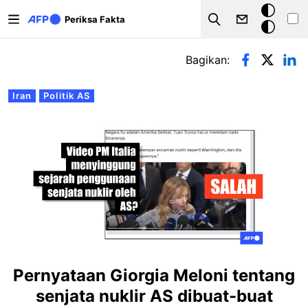
Lompat ke isi utama
Mode
Periksa Fakta
Search
gelap
Tab primer
Bagikan:
Iran
Politik AS
Pernyataan Giorgia Meloni tentang
senjata nuklir AS dibuat-buat