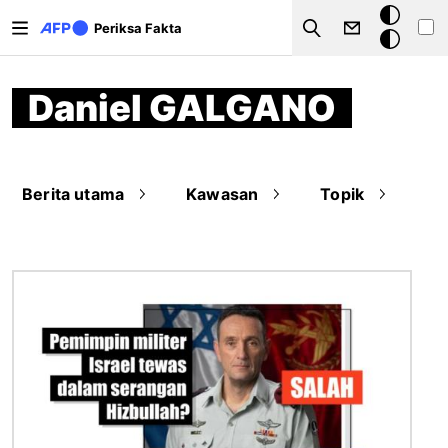
Lompat ke isi utama
Mode
Periksa Fakta
Search
gelap
Daniel GALGANO
Berita utama
Kawasan
Topik
Gambar