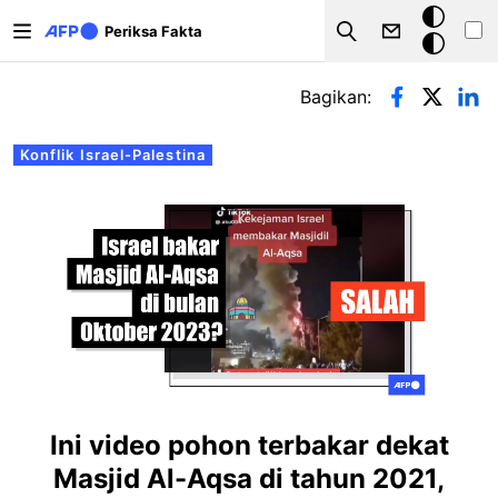
Lompat ke isi utama
Mode
Periksa Fakta
Search
gelap
Tab primer
Bagikan:
Konflik Israel-Palestina
Ini video pohon terbakar dekat
Masjid Al-Aqsa di tahun 2021,