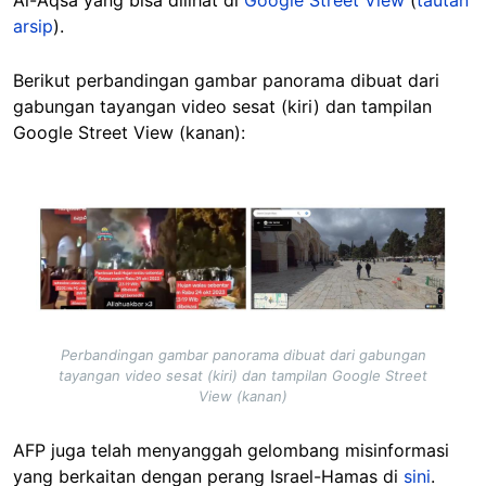
arsip
).
Berikut perbandingan gambar panorama dibuat dari
gabungan tayangan video sesat (kiri) dan tampilan
Google Street View (kanan):
Image
Perbandingan gambar panorama dibuat dari gabungan
tayangan video sesat (kiri) dan tampilan Google Street
View (kanan)
AFP juga telah menyanggah gelombang misinformasi
yang berkaitan dengan perang Israel-Hamas di
sini
.