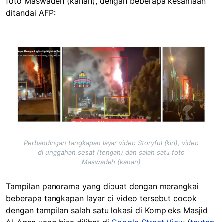
foto Maswadeh (kanan), dengan beberapa kesamaan
ditandai AFP:
Image
Perbandingan tangkapan layar video Storyful (kiri), video
di unggahan sesat (tengah) dan salah satu foto
Maswadeh (kanan)
Tampilan panorama yang dibuat dengan merangkai
beberapa tangkapan layar di video tersebut cocok
dengan tampilan salah satu lokasi di Kompleks Masjid
Al-Aqsa yang bisa dilihat di
Google Street View
(
tautan