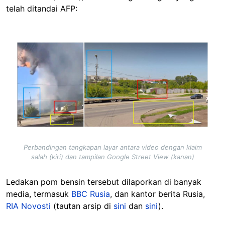
telah ditandai AFP:
Image
Perbandingan tangkapan layar antara video dengan klaim
salah (kiri) dan tampilan Google Street View (kanan)
Ledakan pom bensin tersebut dilaporkan di banyak
media, termasuk
BBC Rusia
, dan kantor berita Rusia,
RIA Novosti
(tautan arsip di
sini
dan
sini
).