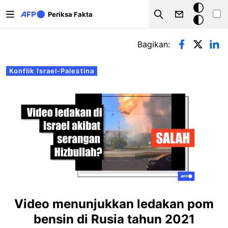
Lompat ke isi utama
Mode
Periksa Fakta
Search
gelap
Tab primer
Bagikan:
Konflik Israel-Palestina
Video menunjukkan ledakan pom
bensin di Rusia tahun 2021