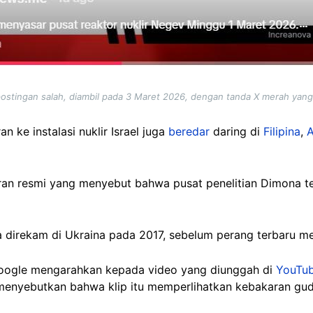
postingan salah, diambil pada 3 Maret 2026, dengan tanda X merah yan
an ke instalasi nuklir Israel juga
beredar
daring di
Filipina
,
A
oran resmi yang menyebut bahwa pusat penelitian Dimona te
 direkam di Ukraina pada 2017, sebelum perang terbaru me
oogle mengarahkan kepada video yang diunggah di
YouTu
menyebutkan bahwa klip itu memperlihatkan kebakaran guda