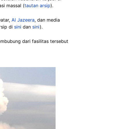
si massal (
tautan arsip
).
Qatar,
Al Jazeera
, dan media
rsip di
sini
dan
sini
).
bubung dari fasilitas tersebut