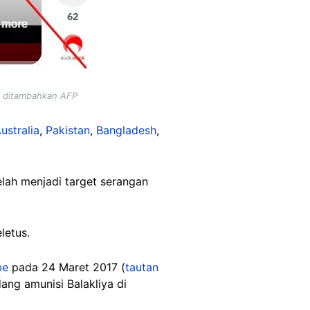
g ditambahkan AFP
ustralia
,
Pakistan
,
Bangladesh
,
lah menjadi target serangan
letus.
be
pada 24 Maret 2017 (
tautan
ng amunisi Balakliya di