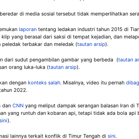
redar di media sosial tersebut tidak memperlihatkan seran
emukan
laporan
tentang ledakan industri tahun 2015 di Tian
klip yang berasal dari saksi di tempat kejadian, dan mel
n peledak terbakar dan meledak (
tautan arsip
).
an dari sudut pengambilan gambar yang berbeda (
tautan a
an orang luka-luka (
tautan arsip
).
gikan dengan
konteks salah
. Misalnya, video itu pernah
diba
 tahun 2022.
a
dan
CNN
yang meliput dampak serangan balasan Iran di T
 yang runtuh dan kobaran api, tetapi tidak ada bola api 
sini
).
si lainnya terkait konflik di Timur Tengah di
sini
.