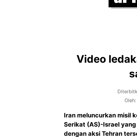
Video ledak
s
Diterbit
Oleh
Iran meluncurkan misil 
Serikat (AS)-Israel yan
dengan aksi Tehran ters