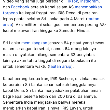
Video yang sama juga beredar di
TikTok
,
Instagram
,
dan
Facebook
setelah kapal selam AS
menembakkan
torpedo
ke kapal fregat Iran, IRIS Dena, di perairan
lepas pantai selatan Sri Lanka pada 4 Maret (
tautan
arsip
). Aksi militer ini sekaligus memperluas perang AS-
Israel melawan Iran hingga ke Samudra Hindia.
Sri Lanka
memulangkan
jenazah 84 pelaut yang tewas
dalam serangan tersebut, namun 64 orang lainnya
masih dinyatakan hilang, sementara 32 penyintas
lainnya akan tetap tinggal di negara kepulauan itu
untuk sementara waktu (
tautan arsip
).
Kapal perang kedua Iran, IRIS Bushehr, diizinkan masuk
ke perairan Sri Lanka sehari setelah tenggelamnya
kapal Dena. Sri Lanka menyediakan pelabuhan aman
bagi kapal beserta lebih dari 200 kru di dalamnya.
Sementara India mengatakan bahwa mereka
membiarkan kapal Iran lainnya, IRIS Lavan, untuk