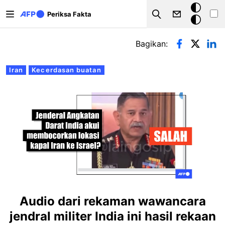
Lompat ke isi utama
Mode
Periksa Fakta
Search
gelap
Tab primer
Bagikan:
Iran
Kecerdasan buatan
Audio dari rekaman wawancara
jendral militer India ini hasil rekaan