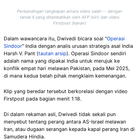
Perbandingan tangkapan antara video salah -- dengan
tanda X yang ditambahkan oleh AFP (kiri) dan video
Firstpost (kanan)
Dalam wawancara itu, Dwivedi bicara soal "
Operasi
Sindoor
" India dengan analis urusan strategis asal India
Harsh V. Pant (
tautan arsip
). Operasi Sindoor sendiri
adalah nama yang dipakai India untuk merujuk ke
konflik empat hari melawan Pakistan, pada Mei 2025,
di mana kedua belah pihak mengklaim kemenangan.
Klip yang beredar tersebut berkorelasi dengan video
Firstpost pada bagian menit 1:18.
Di dalam rekaman asli, Dwivedi tidak sekali pun
menyebut tentang perang antara AS-Israel melawan
Iran, atau dugaan serangan kepada kapal perang Iran di
Samudera Hindia.