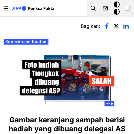
Lompat ke isi utama
Mode
Periksa Fakta
Search
gelap
Tab primer
Bagikan:
Kecerdasan buatan
Gambar keranjang sampah berisi
hadiah yang dibuang delegasi AS