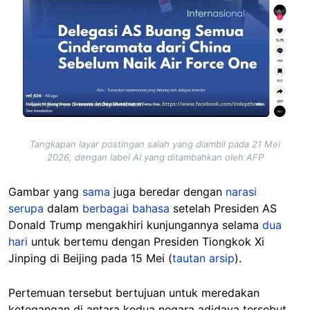
Tangkapan layar postingan salah yang diambil pada 21 Mei
2026, dengan label AI yang ditambahkan oleh AFP
Gambar yang
sama
juga beredar dengan
narasi
serupa
dalam
berbagai bahasa
setelah Presiden AS
Donald Trump mengakhiri kunjungannya selama
dua
hari
untuk bertemu dengan Presiden Tiongkok Xi
Jinping di Beijing pada 15 Mei (
tautan arsip
).
Pertemuan tersebut bertujuan untuk meredakan
ketegangan di antara kedua negara adidaya tersebut.