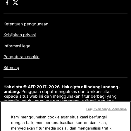
Ketentuan penggunaan
Kebijakan privasi
Informasi legal
Pengaturan cookie
Sitemap
Hak cipta © AFP 2017-2026. Hak cipta dilindungi undang-
undang.
Pengguna dapat mengakses dan berkonsultasi
kepada situs web ini dan menggunakan fitur berbagi yang
tersedia untuk keperluan perseorangan, pribadi, dan non-
komersial. Untuk penggunaan lain, khususnya penyalinan ulang,
Lanjutkan tanpa Menerima
komunikasi kepada publik atau pendistribusian konten situs
web ini, secara keseluruhan atau sebagian, untuk tujuan lain
Kami menggunakan cookie agar situs kami berfungsi
dan/atau dengan cara lain, tanpa perjanjian lisensi khusus yang
dengan baik, mempersonalisasikan konten dan iklan,
ditandatangani dengan AFP, adalah dilarang keras. Subjek
menyediakan fitur media sosial, dan menganalisis trafik
yang digambarkan atau dimasukkan melalui tautan dalam