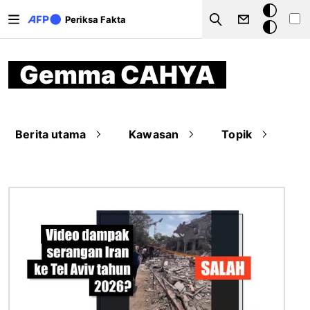
Lompat ke isi utama
Mode
Periksa Fakta
Search
gelap
Gemma CAHYA
Berita utama
Kawasan
Topik
Gambar