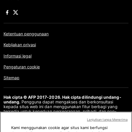
Ketentuan penggunaan
Kebijakan privasi
Informasi legal
Pengaturan cookie
Sitemap
Hak cipta © AFP 2017-2026. Hak cipta dilindungi undang-
undang.
Pengguna dapat mengakses dan berkonsultasi
kepada situs web ini dan menggunakan fitur berbagi yang
tersedia untuk keperluan perseorangan, pribadi, dan non-
komersial. Untuk penggunaan lain, khususnya penyalinan ulang,
Lanjutkan tanpa Menerima
komunikasi kepada publik atau pendistribusian konten situs
web ini, secara keseluruhan atau sebagian, untuk tujuan lain
Kami menggunakan cookie agar situs kami berfungsi
dan/atau dengan cara lain, tanpa perjanjian lisensi khusus yang