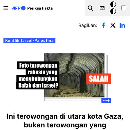
Lompat ke isi utama
Mode
Periksa Fakta
Search
gelap
Tab primer
Bagikan:
Konflik Israel-Palestina
Ini terowongan di utara kota Gaza,
bukan terowongan yang