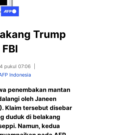
elakang Trump
 FBI
4 pukul 07:06
AFP Indonesia
tiwa penembakan mantan
dalangi oleh Janeen
I). Klaim tersebut disebar
g duduk di belakang
uiseppi. Namun, kedua
menyampaikan pada AFP