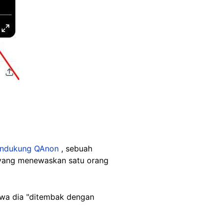
endukung QAnon
, sebuah
 yang menewaskan satu orang
a dia "ditembak dengan