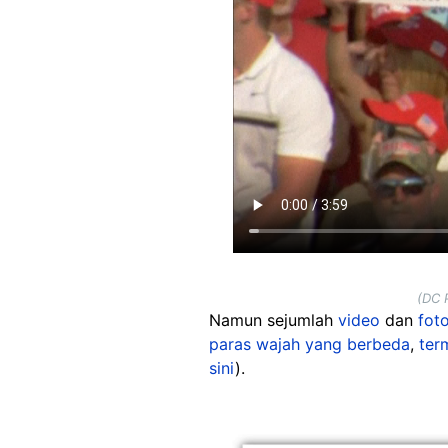
(DC 
Namun sejumlah
video
dan
fot
paras wajah yang berbeda
,
ter
sini
).
Image