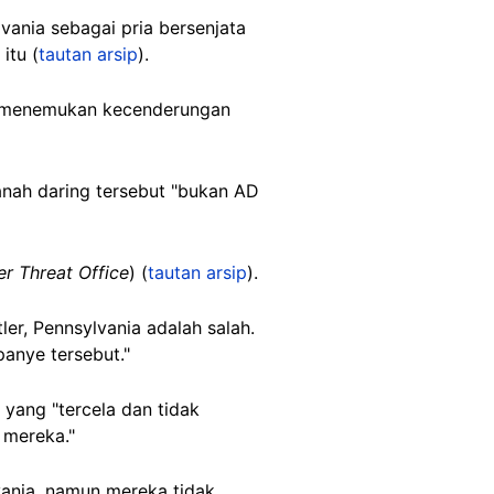
lvania sebagai pria bersenjata
itu (
tautan arsip
).
m menemukan kecenderungan
nah daring tersebut "bukan AD
er Threat Office
) (
tautan arsip
).
er, Pennsylvania adalah salah.
anye tersebut."
yang "tercela dan tidak
 mereka."
vania, namun mereka tidak