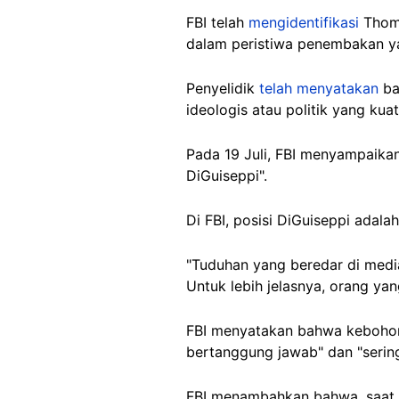
FBI telah
mengidentifikasi
Tho
dalam peristiwa penembakan y
Penyelidik
telah menyatakan
ba
ideologis atau politik yang kuat
Pada 19 Juli, FBI menyampaika
DiGuiseppi".
Di FBI, posisi DiGuiseppi adala
"Tuduhan yang beredar di media
Untuk lebih jelasnya, orang ya
FBI menyatakan bahwa kebohong
bertanggung jawab" dan "serin
FBI menambahkan bahwa, saat in