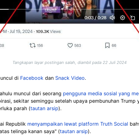
Tangkapan layar postingan salah, diambil pada 22 Juli 2024
muncul di
Facebook
dan
Snack Video
.
dahulu muncul dari seorang
pengguna media sosial yang m
pirasi, sekitar seminggu setelah upaya pembunuhan Trump
luka parah (
tautan arsip
).
ai Republik
menyampaikan lewat platform Truth Social
bahw
tas telinga kanan saya" (
tautan arsip
).