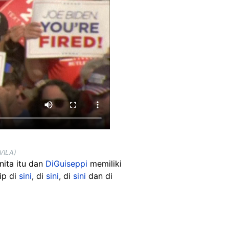
VILA)
ita itu dan
DiGuiseppi
memiliki
ip di
sini
, di
sini
, di
sini
dan di