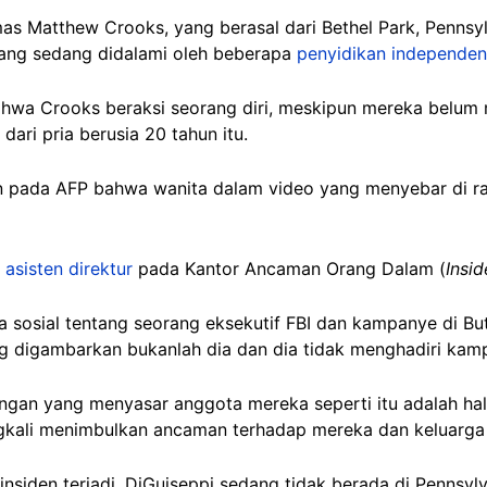
mas
Matthew
Crooks, yang berasal dari Bethel Park, Pennsy
ang sedang didalami oleh beberapa
penyidikan independen
hwa Crooks beraksi seorang diri, meskipun mereka belu
 dari pria berusia 20 tahun itu.
n pada AFP bahwa wanita dalam video yang menyebar di ra
h
asisten direktur
pada Kantor Ancaman Orang Dalam (
Insid
 sosial tentang seorang eksekutif FBI dan kampanye di Butl
ng digambarkan bukanlah dia dan dia tidak menghadiri kamp
an yang menyasar anggota mereka seperti itu adalah hal 
gkali menimbulkan ancaman terhadap mereka dan keluarga
siden terjadi, DiGuiseppi sedang tidak berada di Pennsyl