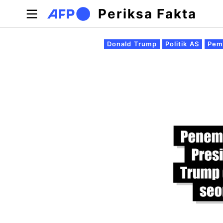
Lompat ke isi utama
Periksa Fakta
Tab primer
Donald Trump
Politik AS
Pem