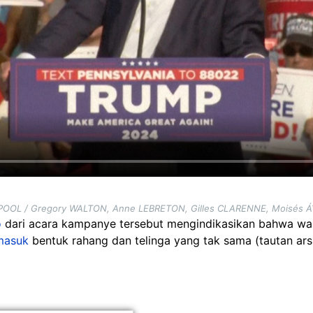
POOL / Gregory WALTON, Anne LEBRETON, Gilles CLARENNE, Moisés Á
o
dari acara kampanye tersebut mengindikasikan bahwa wan
masuk
bentuk rahang dan telinga yang tak sama (tautan ars