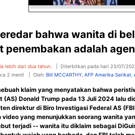
beredar bahwa wanita di b
t penembakan adalah agen
sia lebih dari dua tahun.
Diterbitkan pada hari 23/07/202
ca 2 menit
Oleh:
Bill MCCARTHY
,
AFP Amerika Serikat
,
l sebuah klaim yang menyatakan bahwa peris
t (AS) Donald Trump pada 13 Juli 2024 lalu di
en direktur di Biro Investigasi Federal AS (FB
video yang menunjukkan seorang wanita yan
but terjadi -- wanita itu diklaim sebagai DiG
k bentuk wajah yang berbeda, dan FBI telah 