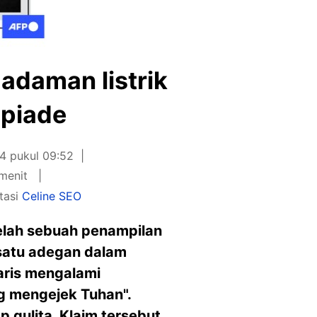
adaman listrik
mpiade
4 pukul 09:52
menit
tasi
Celine SEO
elah sebuah penampilan
satu adegan dalam
aris mengalami
g mengejek Tuhan".
gulita. Klaim tersebut