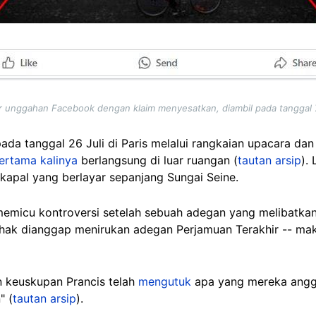
r unggahan Facebook dengan klaim menyesatkan, diambil pada tanggal
ada tanggal 26 Juli di Paris melalui rangkaian upacara da
ertama kalinya
berlangsung di luar ruangan (
tautan arsip
).
kapal yang berlayar sepanjang Sungai Seine.
micu kontroversi setelah sebuah adegan yang melibatkan 
hak dianggap menirukan adegan Perjamuan Terakhir -- mak
 keuskupan Prancis telah
mengutuk
apa yang mereka angg
" (
tautan arsip
).