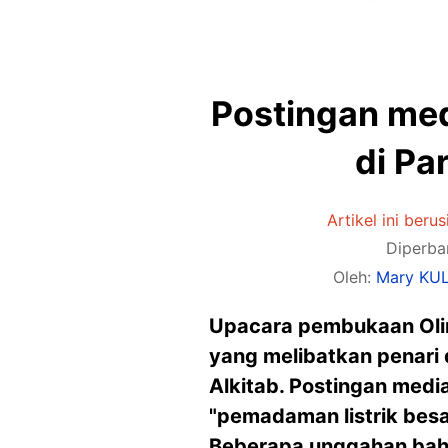
Postingan med
di Pa
Artikel ini berus
Diperba
Oleh:
Mary KU
Upacara pembukaan Olim
yang melibatkan penari
Alkitab. Postingan medi
"pemadaman listrik bes
Beberapa unggahan bahka