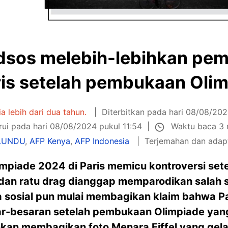
sos melebih-lebihkan pem
ris setelah pembukaan Oli
ia lebih dari dua tahun.
Diterbitkan pada hari 08/08/202
Waktu baca 3 
rui pada hari 08/08/2024 pukul 11:54
LUNDU
,
AFP Kenya
,
AFP Indonesia
Terjemahan dan adap
piade 2024 di Paris memicu kontroversi set
 dan ratu drag dianggap memparodikan salah 
a sosial pun mulai membagikan klaim bahwa P
ar-besaran setelah pembukaan Olimpiade yan
n membagikan foto Menara Eiffel yang gelap 