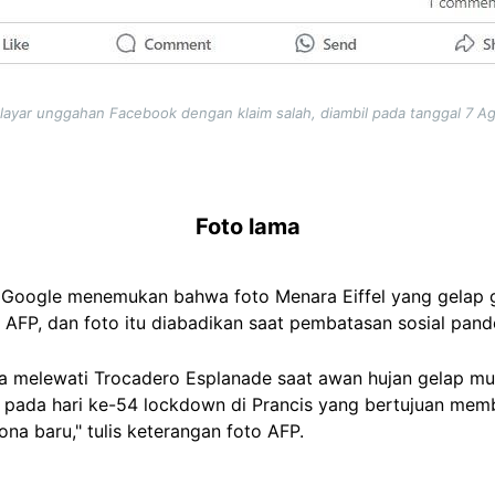
layar unggahan Facebook dengan klaim salah, diambil pada tanggal 7 A
Foto lama
i Google menemukan bahwa foto Menara Eiffel yang gelap 
er AFP, dan foto itu diabadikan saat pembatasan sosial pan
 melewati Trocadero Esplanade saat awan hujan gelap munc
, pada hari ke-54 lockdown di Prancis yang bertujuan mem
na baru," tulis keterangan foto AFP.