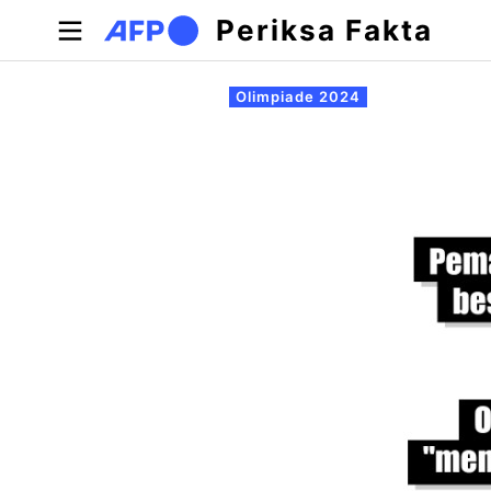
Lompat ke isi utama
Periksa Fakta
Tab primer
Olimpiade 2024